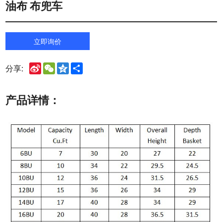
油布 布兜车
立即询价
Sina
WeChat
Qzone
Share
分享:
Weibo
产品详情：