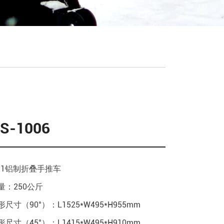
S-1006
in1铝制折叠手推车
量：250公斤
形尺寸（90°）：L1525*W495*H955mm
形尺寸（45°）：L1415*W495*H910mm