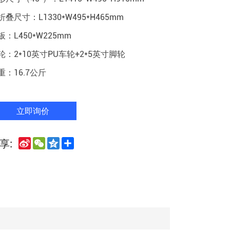
折叠尺寸：L1330*W495*H465mm
板：L450*W225mm
轮：2*10英寸PU车轮+2*5英寸脚轮
重：16.7公斤
立即询价
Sina
WeChat
Qzone
Share
享:
Weibo