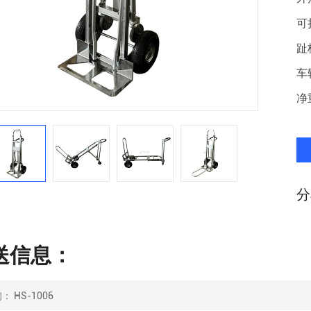
可
趾
车
净
分
送信息：